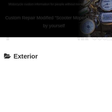
Motorcycle custom information for people without money from japan
Custom Repair Modified "Scooter Moped Motorcycle"
by yourself
Exterior