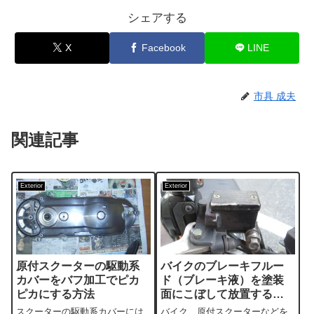
シェアする
X
Facebook
LINE
市具 成夫
関連記事
Exterior
Exterior
原付スクーターの駆動系
バイクのブレーキフルー
カバーをバフ加工でピカ
ド（ブレーキ液）を塗装
ピカにする方法
面にこぼして放置すると
被膜が剥がれる感じに
スクーターの駆動系カバーには
バイク、原付スクーターなどを