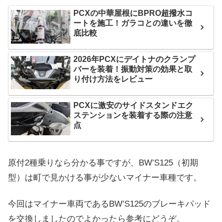
PCXの中華屋根にBPRO超撥水コ
ートを施工！ガラコとの違いを徹
底比較
2026年PCXにデイトナのクランプ
バーを装着！振動対策の効果と取
り付け方法をレビュー
PCXに激安のサイドスタンドエク
ステンションを装着する際の注意
点
原付2種乗りなら分かる事ですが、BW’S125（初期
型）は町で見かける事が少ないマイナー車種です。
今回はマイナー車両であるBW’S125のブレーキパッド
を交換しましたのでよかったら参考にどうぞ。