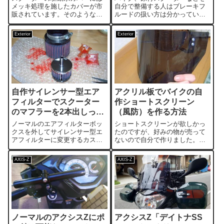
メッキ処理を施したカバーが市
自分で整備する人はブレーキフ
販されています。そのような市
ルードの扱い方は分かっている
販品を取り付けて簡単にピカピ
と思います。一般的にブレーキ
カ駆動系カバーにするのも良い
フルードを塗装した部分に付け
Exterior
Exterior
ですが、本体を加工したほうが
てしまうと塗装を痛めてしまう
オリジナル性が高まるので目立
ので塗装面には絶対にブレーキ
ちます。初心者でも簡単に加工
フルードをこぼさない事、こぼ
できるお勧めカス...
してしまった場合...
自作サイレンサー型エア
アクリル板でバイクの自
フィルターでスクーター
作ショートスクリーン
のマフラーを2本出しっぽ
（風防）を作る方法
くキメる！
ノーマルのエアフィルターボッ
ショートスクリーンが欲しかっ
クスを外してサイレンサー型エ
たのですが、好みの物が売って
アフィルターに変更するカスタ
ないので自分で作りました。ア
ムです。適当なパイプ、エアフ
クリサンデー、カッター、ステ
ィルター、自動車のマフラーカ
ー、クランプなどを使って簡単
AXIS-Z
AXIS-Z
ッターなどを使ってオリジナル
にバイク用オリジナル風防が作
を作りましょう。自分で部品を
れます。部品代も1000円以下で
揃えるのが面倒なかたはサイレ
済むのでお勧めカスタムになり
ンサー型エアクリ...
ます。アクリ...
ノーマルのアクシスZにポ
アクシスZ「デイトナSS