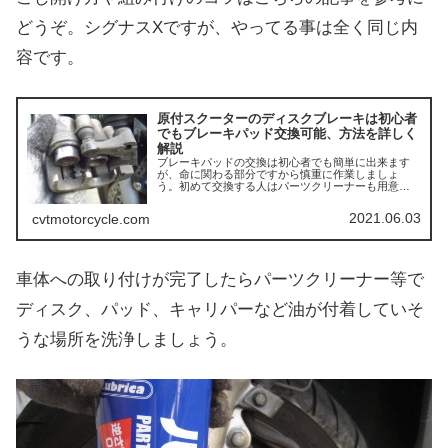
どうぞ。シグナスXですが、やってる事は全く同じ内
容です。
原付スクーターのディスクブレーキは初心者
でもブレーキパッド交換可能、方法を詳しく
解説
ブレーキパッドの交換は初心者でも簡単に出来ます
が、命に関わる部分ですから慎重に作業しましょ
う。初めて交換する人はパーツクリーナーも用意し
ます。これがないと汚れたブレーキキャリパーの清
掃がとてもキツイです。先ずはキャリパー本体を外
2021.06.03
cvtmotorcycle.com
します。ボル...
車体への取り付けが完了したらパーツクリーナー等で
ディスク、パッド、キャリパーなど油が付着していそ
うな場所を洗浄しましょう。