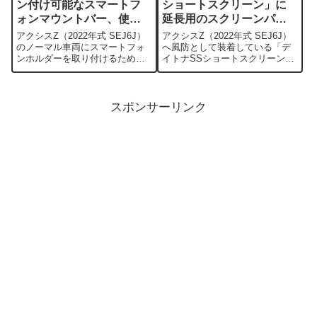
ン付け可能なスマートフ
ショートスクリーン」に
ォンマウントバー、使い
延長用のスクリーンパー
勝手が良いワールドウォ
ツを装着して快適度UP
アクシスZ（2022年式 SEJ6J）
アクシスZ（2022年式 SEJ6J）
ークの製品について
のノーマル車両にスマートフォ
へ風防として装着している「デ
ンホルダーを取り付けるための
イトナSSショートスクリーン」
マウントバーを設置しました。
に、延長用のスクリーンパーツ
ノーマルのアクシスZは、自転車
を装着しました。装着した延長
のハンドルや単車のバーハンド
スクリーンパーツは「Justech
ルではないので、汎用的なスマ
スクリーン パーツ バイク 風防
スポンサーリンク
ホホルダーを装着するにはバー
風除け ABS素材...
を取...