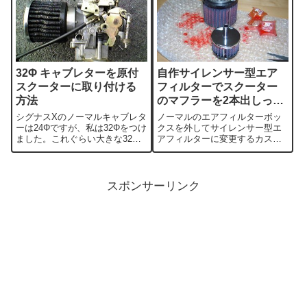
り、ガソリンが漏れ出しまし
パワーアップで考えると、どう
た。おそらく似たような人もい
しても費用対効果でボアアップ
ると思いますの...
になるので個人レ...
32Φ キャブレターを原付
自作サイレンサー型エア
スクーターに取り付ける
フィルターでスクーター
方法
のマフラーを2本出しっぽ
くキメる！
シグナスXのノーマルキャブレタ
ノーマルのエアフィルターボッ
ーは24Φですが、私は32Φをつけ
クスを外してサイレンサー型エ
ました。これぐらい大きな32Φ
アフィルターに変更するカスタ
キャブレターを装着するには、
ムです。適当なパイプ、エアフ
それなりのクリアランスが必要
ィルター、自動車のマフラーカ
になりますのでベークライトを
ッターなどを使ってオリジナル
２～３枚用意したようが良いで
を作りましょう。自分で部品を
スポンサーリンク
す。他には高さが必要になる場
揃えるのが面倒なかたはサイレ
合が殆...
ンサー型エアクリ...