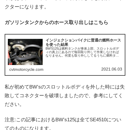
クターになります。
ガソリンタンクからのホース取り出しはこちら
インジェクションバイクに普通の燃料ホース
を使った結果
BW'S125は燃料タンクが車体上部、スロットルボデ
ィの真上にあるので毎回取り外して作業しなければ
なりません。何度も取り外ししてるうちに燃料タン
クとホースの接続口に亀裂が入り、ガソリンが漏れ
出しました。おそらく似たような人もいると思いま
すの...
2021.06.03
cvtmotorcycle.com
私が初めてBW’sのスロットルボディを外した時には失
敗してコネクターを破壊しましたので、参考にしてく
ださい。
注意:この記事におけるBW’s125は全てSE4510につい
てのものになります。