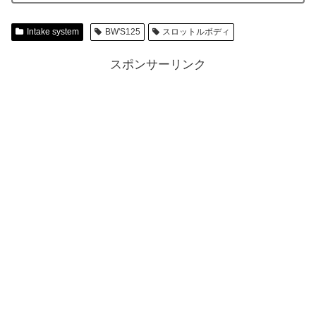
Intake system
BW'S125
スロットルボディ
スポンサーリンク