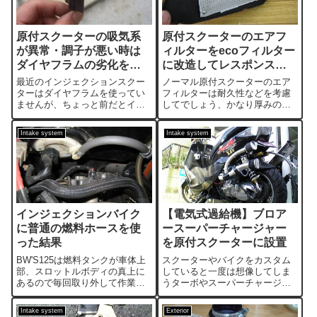
原付スクーターの吸気系
原付スクーターのエアフ
が異常・調子が悪い時は
ィルターをecoフィルター
ダイヤフラムの劣化をチ
に改造してレスポンスを
ェック
上げる方法
最近のインジェクションスクー
ノーマル原付スクーターのエア
ターはダイヤフラムを使ってい
フィルターは耐久性などを考慮
ませんが、ちょっと前だとイン
してでしょう、かなり厚みのあ
ジェクションなのにダイヤフラ
るしっかりとしたフィルターに
ムを使っていた車種がありまし
なります。このフィルターを薄
Intake system
Intake system
た。ＣＶ系キャブレターの場合
いタイプに変更するとアクセル
はダイヤフラムがついているの
レスポンスが良くなるのでお勧
で、「ダイヤフラムって何？」
めのカスタムになります。デメ
という人は一応気...
リットとしては耐...
インジェクションバイク
【電気式過給機】ブロア
に普通の燃料ホースを使
ースーパーチャージャー
った結果
を原付スクーターに設置
BW'S125は燃料タンクが車体上
スクーターやバイクをカスタム
部、スロットルボディの真上に
していると一度は想像してしま
あるので毎回取り外して作業し
うターボやスーパーチャージャ
なければなりません。何度も取
ーの装着、しかし機械式でも排
り外ししてるうちに燃料タンク
気式でもワンオフパーツだらけ
Intake system
Exterior
とホースの接続口に亀裂が入
になるのでお金がかかります。