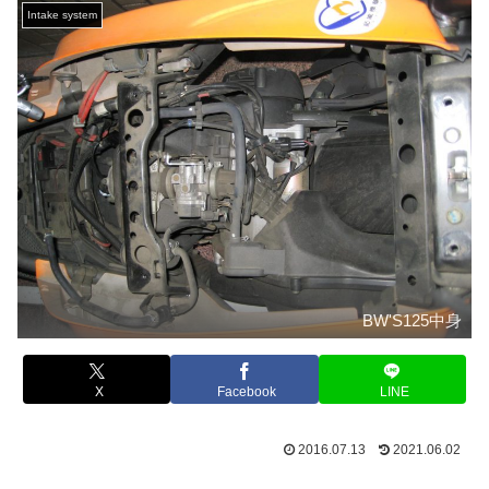
Intake system
BW'S125中身
X
Facebook
LINE
2016.07.13
2021.06.02