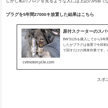
しかし私のブログを見るような人には上記の内容で
プラグを5年間27000キ放置した結果はこちら
原付スクーターのスパー
BW'S125を購入してから
したがプラグは放置で今回初
で回すだけの簡単作業です。バ
cvtmotorcycle.com
スポ