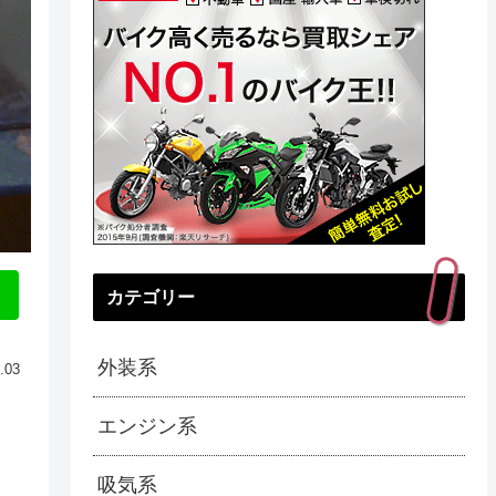
カテゴリー
外装系
.03
エンジン系
吸気系