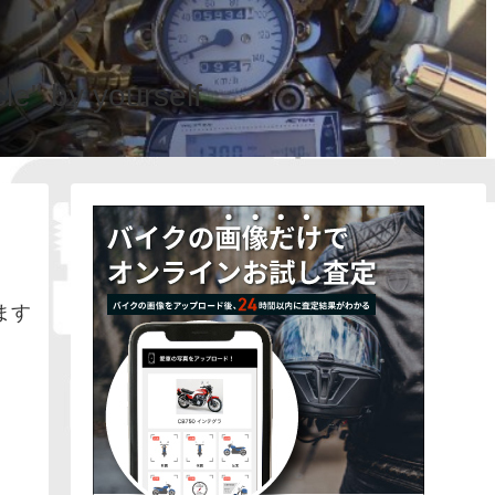
e" by yourself
ます