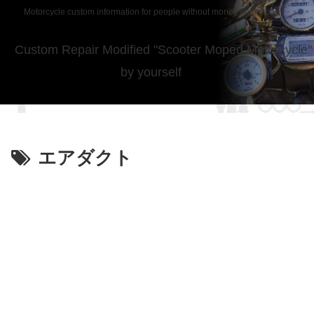
Motorcycle custom information for people without money from japan
Custom Repair Modified "Scooter Moped Motorcycle"
by yourself
エアダクト