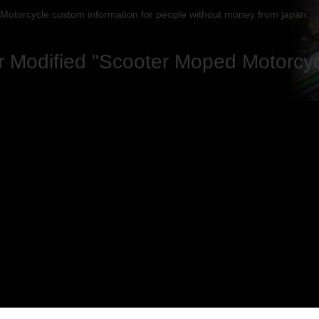
Motorcycle custom information for people without money from japan
 Modified "Scooter Moped Motorcycl